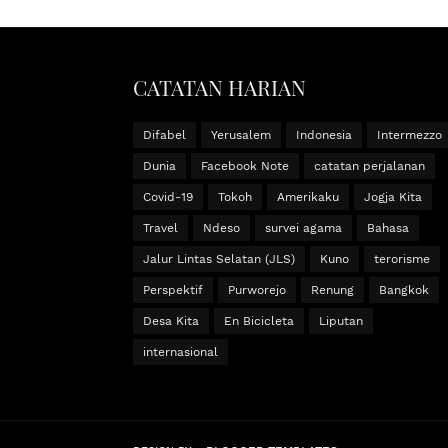
CATATAN HARIAN
Difabel
Yerusalem
Indonesia
Intermezzo
Dunia
Facebook Note
catatan perjalanan
Covid-19
Tokoh
Amerikaku
Jogja Kita
Travel
Ndeso
survei agama
Bahasa
Jalur Lintas Selatan (JLS)
Kuno
terorisme
Perspektif
Purworejo
Renung
Bangkok
Desa Kita
En Bicicleta
Liputan
internasional