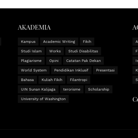
AKADEMIA
A
Kampus
Academic Writing
Fikih
Studi Islam
Works
Studi Disabilitas
F
Plagiarisme
Opini
Catatan Pak Dekan
I
World System
Pendidikan Inklusif
Presentasi
K
Bahasa
Kuliah Fikih
Filantropi
S
UIN Sunan Kalijaga
terorisme
Scholarship
C
University of Washington