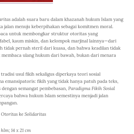
aritas
adalah suara baru dalam khazanah hukum Islam yang
ka jalan menuju keberpihakan sebagai komitmen moral.
baca untuk membongkar struktur otoritas yang
bel, kaum miskin, dan kelompok marjinal lainnya—dari
ih tidak pernah steril dari kuasa, dan bahwa keadilan tidak
uk membaca ulang hukum dari bawah, bukan dari menara
radisi usul fikih sekaligus diperkaya teori sosial
 emansipatoris: fikih yang tidak hanya patuh pada teks,
ulis dengan semangat pembebasan,
Paradigma Fikih Sosial
percaya bahwa hukum Islam semestinya menjadi jalan
impangan.
Otoritas ke Solidaritas
hlm; 14 x 21 cm