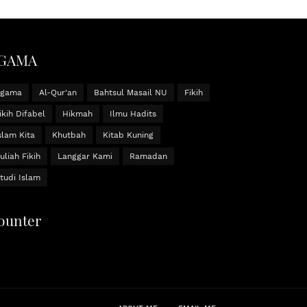
GAMA
Agama
Al-Qur'an
Bahtsul Masail NU
Fikih
ikih Difabel
Hikmah
Ilmu Hadits
slam Kita
Khutbah
Kitab Kuning
uliah Fikih
Langgar Kami
Ramadan
tudi Islam
ounter