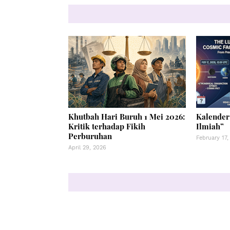
Khutbah Hari Buruh 1 Mei 2026:
Kalender
Kritik terhadap Fikih
Ilmiah”
Perburuhan
February 17,
April 29, 2026