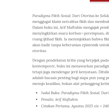
Paradigma Fikih Sosial: Dari Otoritas ke Solid
menggugat klaim netralitas fikih dan membu
Dalam buku ini, Arif Maftuhin mengajak pem
menyingkirkan suara korban—perempuan, difa
ruang ijtihad fikih. Ia menunjukkan bahwa fik
akan hadir tanpa keberanian epistemik unt
otoritas.
Dengan pendekatan kritis yang berpijak pada t
kontemporer, buku ini menawarkan paradigma
tetapi juga mendengar jerit kenyataan. Dit
adalah bacaan penting bagi siapa pun yang 
menuju keadilan, bukan alat pelanggeng ket
Judul Buku:
Paradigma Fikih Sosial: Dari 
Penulis: Arif Maftuhin
Cetakan Pertama, Agustus 2025 xiv + 246 