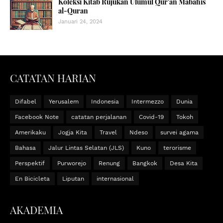
Koleksi Kitab Rujukan Ulumul Qur'an Mabahis
al-Quran
Januari 24, 2024
CATATAN HARIAN
Difabel
Yerusalem
Indonesia
Intermezzo
Dunia
Facebook Note
catatan perjalanan
Covid-19
Tokoh
Amerikaku
Jogja Kita
Travel
Ndeso
survei agama
Bahasa
Jalur Lintas Selatan (JLS)
Kuno
terorisme
Perspektif
Purworejo
Renung
Bangkok
Desa Kita
En Bicicleta
Liputan
internasional
AKADEMIA