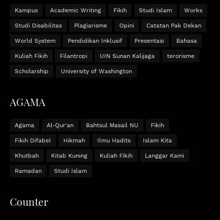
Kampus
Academic Writing
Fikih
Studi Islam
Works
Studi Disabilitas
Plagiarisme
Opini
Catatan Pak Dekan
World System
Pendidikan Inklusif
Presentasi
Bahasa
Kuliah Fikih
Filantropi
UIN Sunan Kalijaga
terorisme
Scholarship
University of Washington
AGAMA
Agama
Al-Qur'an
Bahtsul Masail NU
Fikih
Fikih Difabel
Hikmah
Ilmu Hadits
Islam Kita
Khutbah
Kitab Kuning
Kuliah Fikih
Langgar Kami
Ramadan
Studi Islam
Counter