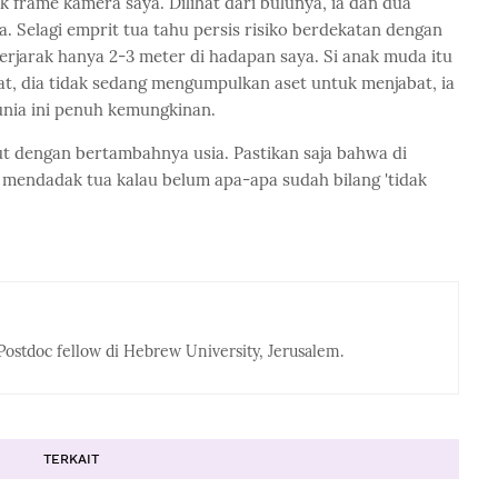
k frame kamera saya. Dilihat dari bulunya, ia dan dua
. Selagi emprit tua tahu persis risiko berdekatan dengan
 berjarak hanya 2-3 meter di hadapan saya. Si anak muda itu
kat, dia tidak sedang mengumpulkan aset untuk menjabat, ia
dunia ini penuh kemungkinan.
ut dengan bertambahnya usia. Pastikan saja bahwa di
n mendadak tua kalau belum apa-apa sudah bilang 'tidak
Postdoc fellow di Hebrew University, Jerusalem.
TERKAIT