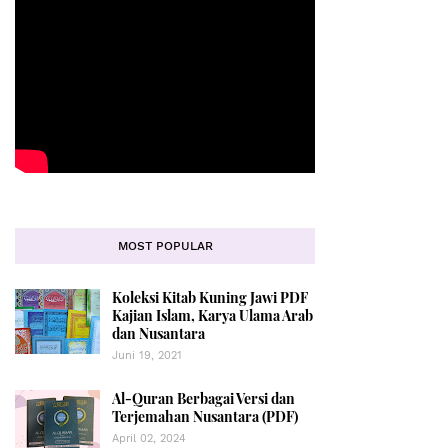
MOST POPULAR
Koleksi Kitab Kuning Jawi PDF
Kajian Islam, Karya Ulama Arab
dan Nusantara
Juni 19, 2021
Al-Quran Berbagai Versi dan
Terjemahan Nusantara (PDF)
April 02, 2024