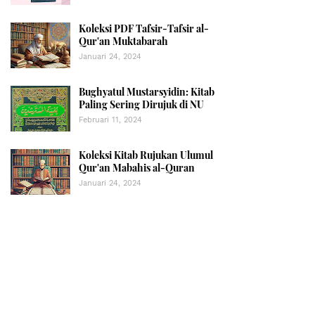
Koleksi PDF Tafsir-Tafsir al-
Qur'an Muktabarah
Januari 24, 2024
Bughyatul Mustarsyidin: Kitab
Paling Sering Dirujuk di NU
Februari 11, 2024
Koleksi Kitab Rujukan Ulumul
Qur'an Mabahis al-Quran
Januari 24, 2024