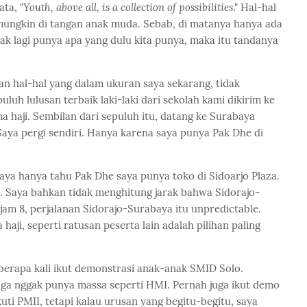
ta, "
Youth, above all, is a collection of possibilities
." Hal-hal
 mungkin di tangan anak muda. Sebab, di matanya hanya ada
dak lagi punya apa yang dulu kita punya, maka itu tandanya
an hal-hal yang dalam ukuran saya sekarang, tidak
uh lulusan terbaik laki-laki dari sekolah kami dikirim ke
 haji. Sembilan dari sepuluh itu, datang ke Surabaya
aya pergi sendiri. Hanya karena saya punya Pak Dhe di
Saya hanya tahu Pak Dhe saya punya toko di Sidoarjo Plaza.
. Saya bahkan tidak menghitung jarak bahwa Sidorajo-
i jam 8, perjalanan Sidorajo-Surabaya itu unpredictable.
 haji, seperti ratusan peserta lain adalah pilihan paling
berapa kali ikut demonstrasi anak-anak SMID Solo.
uga nggak punya massa seperti HMI. Pernah juga ikut demo
uti PMII, tetapi kalau urusan yang begitu-begitu, saya