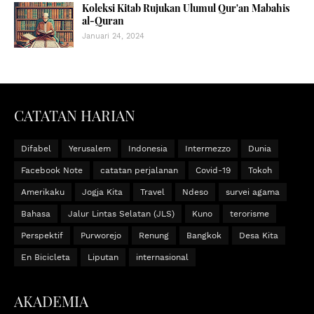
Koleksi Kitab Rujukan Ulumul Qur'an Mabahis
al-Quran
Januari 24, 2024
CATATAN HARIAN
Difabel
Yerusalem
Indonesia
Intermezzo
Dunia
Facebook Note
catatan perjalanan
Covid-19
Tokoh
Amerikaku
Jogja Kita
Travel
Ndeso
survei agama
Bahasa
Jalur Lintas Selatan (JLS)
Kuno
terorisme
Perspektif
Purworejo
Renung
Bangkok
Desa Kita
En Bicicleta
Liputan
internasional
AKADEMIA