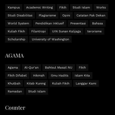
Kampus
Academic Writing
Fikih
Studi Islam
Works
Studi Disabilitas
Plagiarisme
Opini
Catatan Pak Dekan
World System
Pendidikan Inklusif
Presentasi
Bahasa
Kuliah Fikih
Filantropi
UIN Sunan Kalijaga
terorisme
Scholarship
University of Washington
AGAMA
Agama
Al-Qur'an
Bahtsul Masail NU
Fikih
Fikih Difabel
Hikmah
Ilmu Hadits
Islam Kita
Khutbah
Kitab Kuning
Kuliah Fikih
Langgar Kami
Ramadan
Studi Islam
Counter