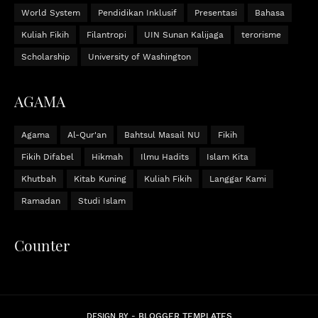
World System
Pendidikan Inklusif
Presentasi
Bahasa
Kuliah Fikih
Filantropi
UIN Sunan Kalijaga
terorisme
Scholarship
University of Washington
AGAMA
Agama
Al-Qur'an
Bahtsul Masail NU
Fikih
Fikih Difabel
Hikmah
Ilmu Hadits
Islam Kita
Khutbah
Kitab Kuning
Kuliah Fikih
Langgar Kami
Ramadan
Studi Islam
Counter
BLOGGER TEMPLATES
DESIGN BY -