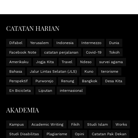
CATATAN HARIAN
Difabel
Yerusalem
Indonesia
Intermezzo
Dunia
Facebook Note
catatan perjalanan
Covid-19
Tokoh
Amerikaku
Jogja Kita
Travel
Ndeso
survei agama
Bahasa
Jalur Lintas Selatan (JLS)
Kuno
terorisme
Perspektif
Purworejo
Renung
Bangkok
Desa Kita
En Bicicleta
Liputan
internasional
AKADEMIA
Kampus
Academic Writing
Fikih
Studi Islam
Works
Studi Disabilitas
Plagiarisme
Opini
Catatan Pak Dekan