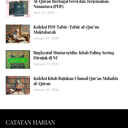
Al-Quran Berbagai Versi dan Terjemahan
Nusantara (PDF)
April 02, 2024
Koleksi PDF Tafsir-Tafsir al-Qur'an
Muktabarah
Januari 24, 2024
Bughyatul Mustarsyidin: Kitab Paling Sering
Dirujuk di NU
Februari 11, 2024
Koleksi Kitab Rujukan Ulumul Qur'an Mabahis
al-Quran
Januari 24, 2024
CATATAN HARIAN