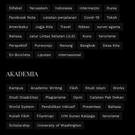
Difabel
Yerusalem
Indonesia
Intermezzo
Dunia
Facebook Note
catatan perjalanan
Covid-19
Tokoh
Amerikaku
Jogja Kita
Travel
Ndeso
survei agama
Bahasa
Jalur Lintas Selatan (JLS)
Kuno
terorisme
Perspektif
Purworejo
Renung
Bangkok
Desa Kita
En Bicicleta
Liputan
internasional
AKADEMIA
Kampus
Academic Writing
Fikih
Studi Islam
Works
Studi Disabilitas
Plagiarisme
Opini
Catatan Pak Dekan
World System
Pendidikan Inklusif
Presentasi
Bahasa
Kuliah Fikih
Filantropi
UIN Sunan Kalijaga
terorisme
Scholarship
University of Washington