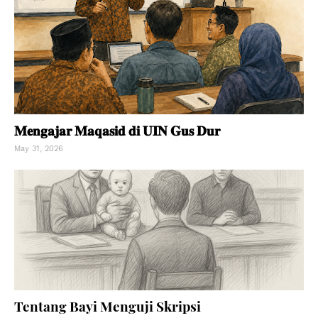
𝐌𝐞𝐧𝐠𝐚𝐣𝐚𝐫 𝐌𝐚𝐪𝐚𝐬𝐢𝐝 𝐝𝐢 𝐔𝐈𝐍 𝐆𝐮𝐬 𝐃𝐮𝐫
May 31, 2026
Tentang Bayi Menguji Skripsi