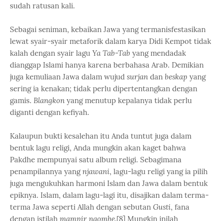
sudah ratusan kali.
Sebagai seniman, kebaikan Jawa yang termanisfestasikan
lewat syair-syair metaforik dalam karya Didi Kempot tidak
kalah dengan syair lagu
Ya Tab-Tab
yang mendadak
dianggap Islami hanya karena berbahasa Arab. Demikian
juga kemuliaan Jawa dalam wujud
surjan
dan
beskap
yang
sering ia kenakan; tidak perlu dipertentangkan dengan
gamis.
Blangkon
yang menutup kepalanya tidak perlu
diganti dengan kefiyah.
Kalaupun bukti kesalehan itu Anda tuntut juga dalam
bentuk lagu religi, Anda mungkin akan kaget bahwa
Pakdhe mempunyai satu album religi. Sebagimana
penampilannya yang
njawani
, lagu-lagu religi yang ia pilih
juga mengukuhkan harmoni Islam dan Jawa dalam bentuk
epiknya. Islam, dalam lagu-lagi itu, disajikan dalam terma-
terma Jawa seperti Allah dengan sebutan
Gusti
, fana
dengan istilah
mampir ngombe.
[8] Mungkin inilah