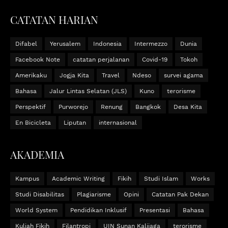
CATATAN HARIAN
Difabel
Yerusalem
Indonesia
Intermezzo
Dunia
Facebook Note
catatan perjalanan
Covid-19
Tokoh
Amerikaku
Jogja Kita
Travel
Ndeso
survei agama
Bahasa
Jalur Lintas Selatan (JLS)
Kuno
terorisme
Perspektif
Purworejo
Renung
Bangkok
Desa Kita
En Bicicleta
Liputan
internasional
AKADEMIA
Kampus
Academic Writing
Fikih
Studi Islam
Works
Studi Disabilitas
Plagiarisme
Opini
Catatan Pak Dekan
World System
Pendidikan Inklusif
Presentasi
Bahasa
Kuliah Fikih
Filantropi
UIN Sunan Kalijaga
terorisme