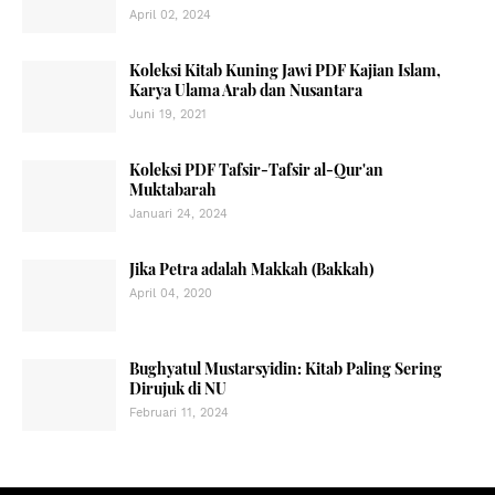
April 02, 2024
Koleksi Kitab Kuning Jawi PDF Kajian Islam,
Karya Ulama Arab dan Nusantara
Juni 19, 2021
Koleksi PDF Tafsir-Tafsir al-Qur'an
Muktabarah
Januari 24, 2024
Jika Petra adalah Makkah (Bakkah)
April 04, 2020
Bughyatul Mustarsyidin: Kitab Paling Sering
Dirujuk di NU
Februari 11, 2024