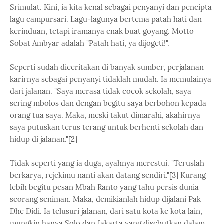
Srimulat. Kini, ia kita kenal sebagai penyanyi dan pencipta
lagu campursari. Lagu-lagunya bertema patah hati dan
kerinduan, tetapi iramanya enak buat goyang. Motto
Sobat Ambyar adalah "Patah hati, ya dijogeti!".
Seperti sudah diceritakan di banyak sumber, perjalanan
karirnya sebagai penyanyi tidaklah mudah. Ia memulainya
dari jalanan. "Saya merasa tidak cocok sekolah, saya
sering mbolos dan dengan begitu saya berbohon kepada
orang tua saya. Maka, meski takut dimarahi, akahirnya
saya putuskan terus terang untuk berhenti sekolah dan
hidup di jalanan."[2]
Tidak seperti yang ia duga, ayahnya merestui. "Teruslah
berkarya, rejekimu nanti akan datang sendiri."[3] Kurang
lebih begitu pesan Mbah Ranto yang tahu persis dunia
seorang seniman. Maka, demikianlah hidup dijalani Pak
Dhe Didi. Ia telusuri jalanan, dari satu kota ke kota lain,
mungkin hanya Solo dan Jakarta yang disebutkan dalam