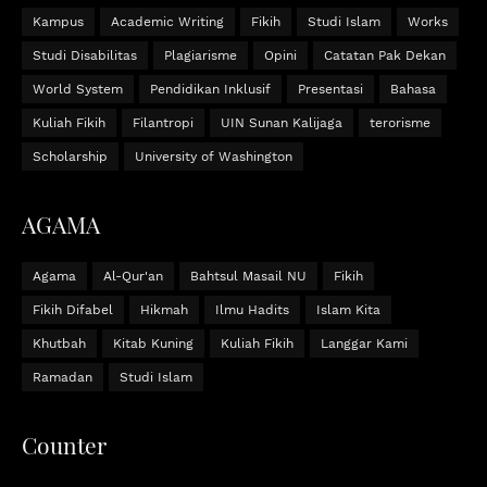
Kampus
Academic Writing
Fikih
Studi Islam
Works
Studi Disabilitas
Plagiarisme
Opini
Catatan Pak Dekan
World System
Pendidikan Inklusif
Presentasi
Bahasa
Kuliah Fikih
Filantropi
UIN Sunan Kalijaga
terorisme
Scholarship
University of Washington
AGAMA
Agama
Al-Qur'an
Bahtsul Masail NU
Fikih
Fikih Difabel
Hikmah
Ilmu Hadits
Islam Kita
Khutbah
Kitab Kuning
Kuliah Fikih
Langgar Kami
Ramadan
Studi Islam
Counter