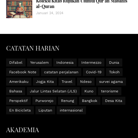
Koleksi Kitab Rujukan Ulumul Qur'an Mabahis
al-Quran
Januari 24, 2024
CATATAN HARIAN
Difabel
Yerusalem
Indonesia
Intermezzo
Dunia
Facebook Note
catatan perjalanan
Covid-19
Tokoh
Amerikaku
Jogja Kita
Travel
Ndeso
survei agama
Bahasa
Jalur Lintas Selatan (JLS)
Kuno
terorisme
Perspektif
Purworejo
Renung
Bangkok
Desa Kita
En Bicicleta
Liputan
internasional
AKADEMIA