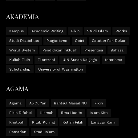
AKADEMIA
Kampus
Academic Writing
Fikih
Studi Islam
Works
Studi Disabilitas
Plagiarisme
Opini
Catatan Pak Dekan
World System
Pendidikan Inklusif
Presentasi
Bahasa
Kuliah Fikih
Filantropi
UIN Sunan Kalijaga
terorisme
Scholarship
University of Washington
AGAMA
Agama
Al-Qur'an
Bahtsul Masail NU
Fikih
Fikih Difabel
Hikmah
Ilmu Hadits
Islam Kita
Khutbah
Kitab Kuning
Kuliah Fikih
Langgar Kami
Ramadan
Studi Islam