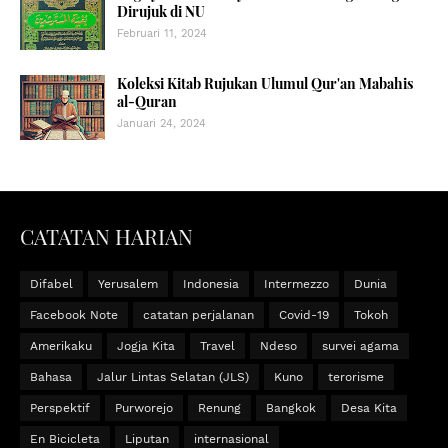
Dirujuk di NU
Februari 11, 2024
Koleksi Kitab Rujukan Ulumul Qur'an Mabahis
al-Quran
Januari 24, 2024
CATATAN HARIAN
Difabel
Yerusalem
Indonesia
Intermezzo
Dunia
Facebook Note
catatan perjalanan
Covid-19
Tokoh
Amerikaku
Jogja Kita
Travel
Ndeso
survei agama
Bahasa
Jalur Lintas Selatan (JLS)
Kuno
terorisme
Perspektif
Purworejo
Renung
Bangkok
Desa Kita
En Bicicleta
Liputan
internasional