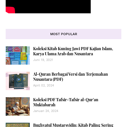
MOST POPULAR
Koleksi Kitab Kuning Jawi PDF Kajian Islam,
Karya Ulama Arab dan Nusantara
Juni 19, 2021
Al-Quran Berbagai Versi dan Terjemahan
Nusantara (PDF)
April 02, 2024
Koleksi PDF Tafsir-Tafsir al-Qur'an
Muktabarah
Januari 24, 2024
Bughyatul Mustarsyidin: Kitab Paling Sering