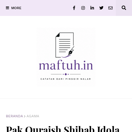
MORE
BERANDA
AGAMA
Pak Quraish Shihab Idola