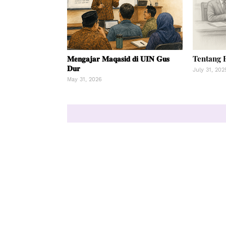
𝐌𝐞𝐧𝐠𝐚𝐣𝐚𝐫 𝐌𝐚𝐪𝐚𝐬𝐢𝐝 𝐝𝐢 𝐔𝐈𝐍 𝐆𝐮𝐬
Tentang 
𝐃𝐮𝐫
July 31, 202
May 31, 2026