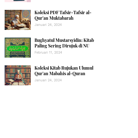
Koleksi PDF Tafsir-Tafsir al-
Qur'an Muktabarah
Januari 24, 2024
Bughyatul Mustarsyidin: Kitab
Paling Sering Dirujuk di NU
Februari 11, 2024
Koleksi Kitab Rujukan Ulumul
Qur'an Mabahis al-Quran
Januari 24, 2024