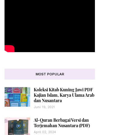
MOST POPULAR
Koleksi Kitab Kuning Jawi PDF
Kajian Islam, Karya Ulama Arab
dan Nusantara
Juni 19, 2021
Al-Quran Berbagai Versi dan
Terjemahan Nusantara (PDF)
April 02, 2024