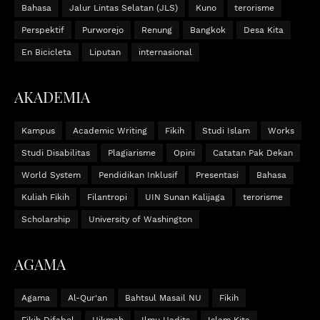
Bahasa
Jalur Lintas Selatan (JLS)
Kuno
terorisme
Perspektif
Purworejo
Renung
Bangkok
Desa Kita
En Bicicleta
Liputan
internasional
AKADEMIA
Kampus
Academic Writing
Fikih
Studi Islam
Works
Studi Disabilitas
Plagiarisme
Opini
Catatan Pak Dekan
World System
Pendidikan Inklusif
Presentasi
Bahasa
Kuliah Fikih
Filantropi
UIN Sunan Kalijaga
terorisme
Scholarship
University of Washington
AGAMA
Agama
Al-Qur'an
Bahtsul Masail NU
Fikih