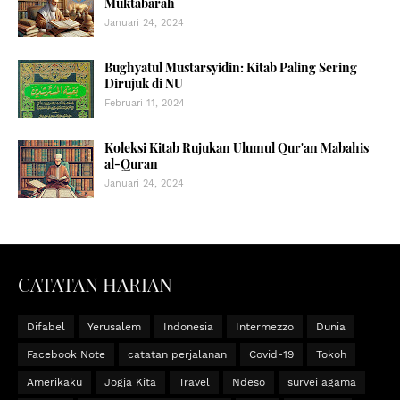
Muktabarah
Januari 24, 2024
Bughyatul Mustarsyidin: Kitab Paling Sering
Dirujuk di NU
Februari 11, 2024
Koleksi Kitab Rujukan Ulumul Qur'an Mabahis
al-Quran
Januari 24, 2024
CATATAN HARIAN
Difabel
Yerusalem
Indonesia
Intermezzo
Dunia
Facebook Note
catatan perjalanan
Covid-19
Tokoh
Amerikaku
Jogja Kita
Travel
Ndeso
survei agama