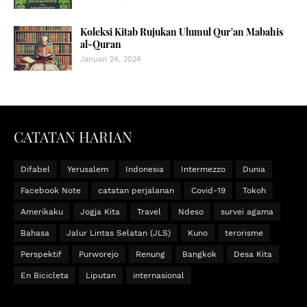
Koleksi Kitab Rujukan Ulumul Qur'an Mabahis
al-Quran
Januari 24, 2024
CATATAN HARIAN
Difabel
Yerusalem
Indonesia
Intermezzo
Dunia
Facebook Note
catatan perjalanan
Covid-19
Tokoh
Amerikaku
Jogja Kita
Travel
Ndeso
survei agama
Bahasa
Jalur Lintas Selatan (JLS)
Kuno
terorisme
Perspektif
Purworejo
Renung
Bangkok
Desa Kita
En Bicicleta
Liputan
internasional