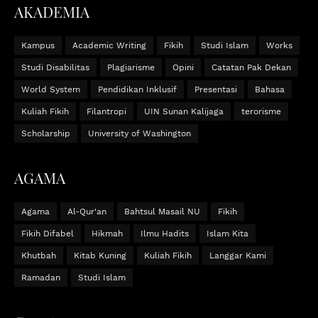
AKADEMIA
Kampus
Academic Writing
Fikih
Studi Islam
Works
Studi Disabilitas
Plagiarisme
Opini
Catatan Pak Dekan
World System
Pendidikan Inklusif
Presentasi
Bahasa
Kuliah Fikih
Filantropi
UIN Sunan Kalijaga
terorisme
Scholarship
University of Washington
AGAMA
Agama
Al-Qur'an
Bahtsul Masail NU
Fikih
Fikih Difabel
Hikmah
Ilmu Hadits
Islam Kita
Khutbah
Kitab Kuning
Kuliah Fikih
Langgar Kami
Ramadan
Studi Islam