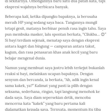
di sekitarnya. Omongannya baru satu dua patah kata, tapi
ekspresi wajahnya berbicara banyak.
Beberapa kali, ketika dipangku bapaknya, ia berusaha
meraih HP yang sedang saya baca. Tangannya mungil
tetapi gesit, matanya berbinar penuh rasa ingin tahu. Saya
pun membuka masker, lalu spontan berkata, “Cilukba... 😊”
Si bayi terdiam sejenak, menatap saya dengan ekspresi
antara kaget dan bingung — campuran antara takut,
kagum, dan rasa penasaran khas anak kecil yang baru
belajar mengenal dunia.
Namun yang membuat saya justru lebih terkejut bukanlah
reaksi si bayi, melainkan ucapan bapaknya. Dengan
senyum dan bercanda, ia berkata, “Ah, adik ingin kenal
sama kakek, ya?” Kalimat yang pasti ia pilih dengan
seksama, sederhana, ringan, tapi langsung menohok ke
dada saya. Saya diam sepersekian detik, mencoba
mencerna kata “kakek” yang baru pertama kali
dialamatkan kepada saya. Ternyata, momentum itu tiba