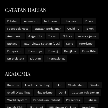
CATATAN HARIAN
Difabel
Yerusalem
Indonesia
Intermezzo
Dunia
Facebook Note
catatan perjalanan
Covid-19
Tokoh
Amerikaku
Jogja Kita
Travel
Ndeso
survei agama
Bahasa
Jalur Lintas Selatan (JLS)
Kuno
terorisme
Perspektif
Purworejo
Renung
Bangkok
Desa Kita
En Bicicleta
Liputan
internasional
AKADEMIA
Kampus
Academic Writing
Fikih
Studi Islam
Works
Studi Disabilitas
Plagiarisme
Opini
Catatan Pak Dekan
World System
Pendidikan Inklusif
Presentasi
Bahasa
Kuliah Fikih
Filantropi
UIN Sunan Kalijaga
terorisme