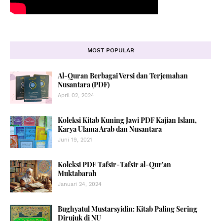
MOST POPULAR
Al-Quran Berbagai Versi dan Terjemahan
Nusantara (PDF)
April 02, 2024
Koleksi Kitab Kuning Jawi PDF Kajian Islam,
Karya Ulama Arab dan Nusantara
Juni 19, 2021
Koleksi PDF Tafsir-Tafsir al-Qur'an
Muktabarah
Januari 24, 2024
Bughyatul Mustarsyidin: Kitab Paling Sering
Dirujuk di NU