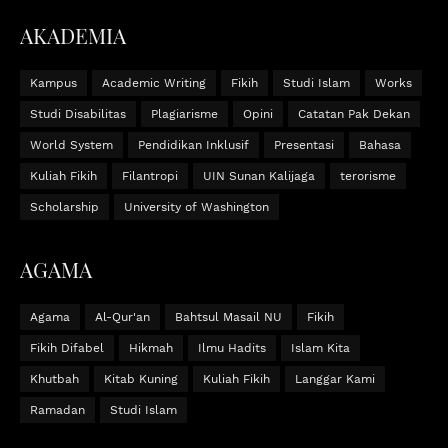
AKADEMIA
Kampus
Academic Writing
Fikih
Studi Islam
Works
Studi Disabilitas
Plagiarisme
Opini
Catatan Pak Dekan
World System
Pendidikan Inklusif
Presentasi
Bahasa
Kuliah Fikih
Filantropi
UIN Sunan Kalijaga
terorisme
Scholarship
University of Washington
AGAMA
Agama
Al-Qur'an
Bahtsul Masail NU
Fikih
Fikih Difabel
Hikmah
Ilmu Hadits
Islam Kita
Khutbah
Kitab Kuning
Kuliah Fikih
Langgar Kami
Ramadan
Studi Islam