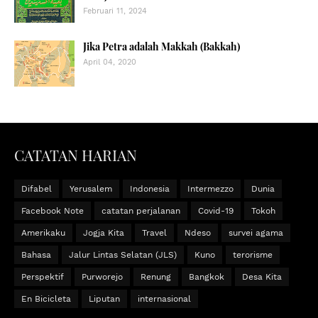
Februari 11, 2024
Jika Petra adalah Makkah (Bakkah)
April 04, 2020
CATATAN HARIAN
Difabel
Yerusalem
Indonesia
Intermezzo
Dunia
Facebook Note
catatan perjalanan
Covid-19
Tokoh
Amerikaku
Jogja Kita
Travel
Ndeso
survei agama
Bahasa
Jalur Lintas Selatan (JLS)
Kuno
terorisme
Perspektif
Purworejo
Renung
Bangkok
Desa Kita
En Bicicleta
Liputan
internasional