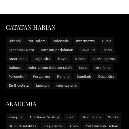
CATATAN HARIAN
Difabel
Yerusalem
Indonesia
Intermezzo
Dunia
Facebook Note
catatan perjalanan
Covid-19
Tokoh
Amerikaku
Jogja Kita
Travel
Ndeso
survei agama
Bahasa
Jalur Lintas Selatan (JLS)
Kuno
terorisme
Perspektif
Purworejo
Renung
Bangkok
Desa Kita
En Bicicleta
Liputan
internasional
AKADEMIA
Kampus
Academic Writing
Fikih
Studi Islam
Works
Studi Disabilitas
Plagiarisme
Opini
Catatan Pak Dekan