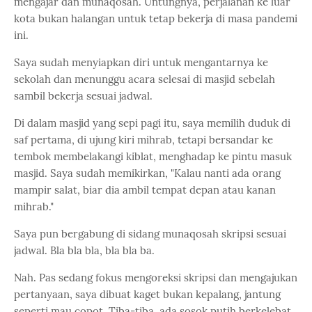
mengajar dan munaqosah. Untungnya, perjalanan ke luar
kota bukan halangan untuk tetap bekerja di masa pandemi
ini.
Saya sudah menyiapkan diri untuk mengantarnya ke
sekolah dan menunggu acara selesai di masjid sebelah
sambil bekerja sesuai jadwal.
Di dalam masjid yang sepi pagi itu, saya memilih duduk di
saf pertama, di ujung kiri mihrab, tetapi bersandar ke
tembok membelakangi kiblat, menghadap ke pintu masuk
masjid. Saya sudah memikirkan, "Kalau nanti ada orang
mampir salat, biar dia ambil tempat depan atau kanan
mihrab."
Saya pun bergabung di sidang munaqosah skripsi sesuai
jadwal. Bla bla bla, bla bla ba.
Nah. Pas sedang fokus mengoreksi skripsi dan mengajukan
pertanyaan, saya dibuat kaget bukan kepalang, jantung
seperti mau copot. Tiba-tiba, ada sosok putih berkelebat