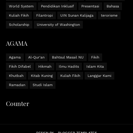
World System
Pendidikan Inklusif
Presentasi
Bahasa
Kuliah Fikih
Filantropi
UIN Sunan Kalijaga
terorisme
Scholarship
University of Washington
AGAMA
Agama
Al-Qur'an
Bahtsul Masail NU
Fikih
Fikih Difabel
Hikmah
Ilmu Hadits
Islam Kita
Khutbah
Kitab Kuning
Kuliah Fikih
Langgar Kami
Ramadan
Studi Islam
Counter