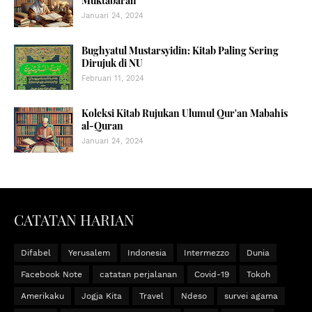
Muktabarah
Januari 24, 2024
Bughyatul Mustarsyidin: Kitab Paling Sering
Dirujuk di NU
Februari 11, 2024
Koleksi Kitab Rujukan Ulumul Qur'an Mabahis
al-Quran
Januari 24, 2024
CATATAN HARIAN
Difabel
Yerusalem
Indonesia
Intermezzo
Dunia
Facebook Note
catatan perjalanan
Covid-19
Tokoh
Amerikaku
Jogja Kita
Travel
Ndeso
survei agama