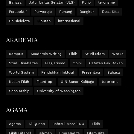
Bahasa
Jalur Lintas Selatan (JLS)
Kuno
terorisme
Perspektif
Purworejo
Renung
Bangkok
Desa Kita
En Bicicleta
Liputan
internasional
AKADEMIA
Kampus
Academic Writing
Fikih
Studi Islam
Works
Studi Disabilitas
Plagiarisme
Opini
Catatan Pak Dekan
World System
Pendidikan Inklusif
Presentasi
Bahasa
Kuliah Fikih
Filantropi
UIN Sunan Kalijaga
terorisme
Scholarship
University of Washington
AGAMA
Agama
Al-Qur'an
Bahtsul Masail NU
Fikih
Fikih Difabel
Hikmah
Ilmu Hadits
Islam Kita