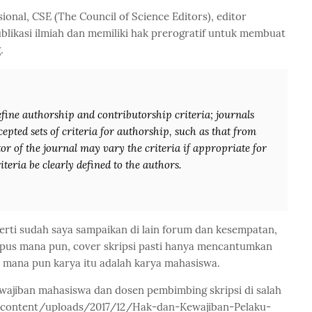
sional, CSE (The Council of Science Editors), editor
likasi ilmiah dan memiliki hak prerogratif untuk membuat
g.
define authorship and contributorship criteria; journals
epted sets of criteria for authorship, such as that from
r of the journal may vary the criteria if appropriate for
criteria be clearly defined to the authors.
perti sudah saya sampaikan di lain forum dan kesempatan,
ampus mana pun, cover skripsi pasti hanya mencantumkan
 mana pun karya itu adalah karya mahasiswa.
ewajiban mahasiswa dan dosen pembimbing skripsi di salah
d/wp-content/uploads/2017/12/Hak-dan-Kewajiban-Pelaku-