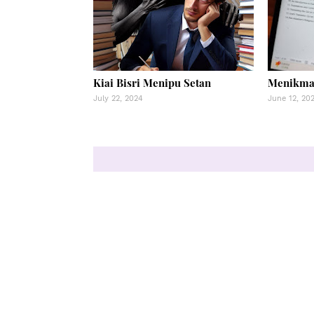
Kiai Bisri Menipu Setan
Menikmat
July 22, 2024
June 12, 20