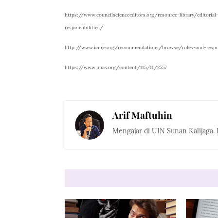
https://www.councilscienceeditors.org/resource-library/editoria
responsibilities/
http://www.icmje.org/recommendations/browse/roles-and-respons
https://www.pnas.org/content/115/11/2557
Arif Maftuhin
Mengajar di UIN Sunan Kalijaga. 