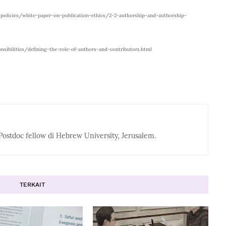
l-policies/white-paper-on-publication-ethics/2-2-authorship-and-authorship-
ibilities/defining-the-role-of-authors-and-contributors.html
Postdoc fellow di Hebrew University, Jerusalem.
TERKAIT