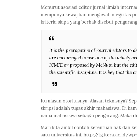
Menurut asosiasi editor jurnal ilmiah interna
mempunya kewajiban mengawal integritas pub
kriteria siapa yang berhak disebut pengaran
It is the prerogative of journal editors to 
are encouraged to use one of the widely acc
ICMJE or proposed by McNutt, but the edito
the scientific discipline. It is key that the 
Itu alasan otoritasnya. Alasan teknisnya? Se
skripsi adalah tugas akhir mahasiswa. Di k
nama mahasiswa sebagai pengarang. Maka di
Mari kita ambil contoh ketentuan hak dan k
satu universitas ini. http://tg.itera.ac.i