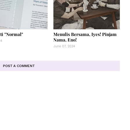
i "Normal"
Menulis Bersama, Iyes! Pinjam
Nama, Eno!
24
June 07, 2024
POST A COMMENT