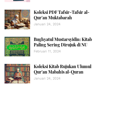
Koleksi PDF Tafsir-Tafsir al-
Qur'an Muktabarah
Januari 24, 2024
Bughyatul Mustarsyidin: Kitab
Paling Sering Dirujuk di NU
Februari 11, 2024
Koleksi Kitab Rujukan Ulumul
Qur'an Mabahis al-Quran
Januari 24, 2024