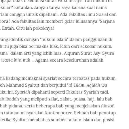
engapa tidak disebut Fakultas Hukum saja? Toh hukum di
ekuler? Entahlah. Jangan tanya saya karena soal nama
rlalu canggih untuk dipahami. Ada Fakultas Ilmu Sosial dan
ra". Ada fakultas lain memberi gelar lulusannya "Sarjana
 Entah. Gitu lah pokoknya!
" yang identik dengan "hukum Islam" dalam penggunaan di
 itu juga bisa bermakna luas, lebih dari sekedar hukum.
gama" dalam arti yang lebih luas. Alquran Surat Asy-Syura
 wa
ss
a bihi n
u
h ...
Agama secara keseluruhan adalah
ma kadang memaknai syariat secara terbatas pada hukum
 oleh Mahm
u
d Syalt
u
t dan berjudul "
al-Islam: Aqidah wa
uku ini,
Syariah
dipahami seperti Fakultas Syariah tadi.
 ibadah yang meliputi salat, zakat, puasa, haji, lalu bab
bab pidana, serta beberapa bab yang menjelaskan filosofi
alam tatanan masyarakat kontemporer. Sebuah bab penutup
h ketika Syaltut membahas sumber hukum Islam dan posisi