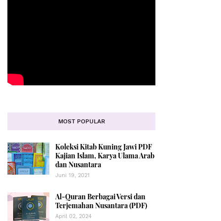
MOST POPULAR
Koleksi Kitab Kuning Jawi PDF
Kajian Islam, Karya Ulama Arab
dan Nusantara
Juni 19, 2021
Al-Quran Berbagai Versi dan
Terjemahan Nusantara (PDF)
April 02, 2024