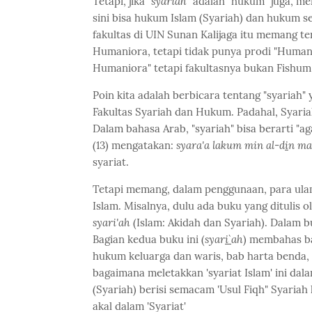
Tetapi, jika "
syariah
" adalah "hukum" juga, m
sini bisa hukum Islam (Syariah) dan hukum s
fakultas di UIN Sunan Kalijaga itu memang te
Humaniora, tetapi tidak punya prodi "Humanio
Humaniora" tetapi fakultasnya bukan Fishum.
Poin kita adalah berbicara tentang "syariah
Fakultas Syariah dan Hukum. Padahal, Syariah
Dalam bahasa Arab, "syariah" bisa berarti "a
(13) mengatakan:
syara'a lakum min al-d
i
n ma
syariat.
Tetapi memang, dalam penggunaan, para ula
Islam. Misalnya, dulu ada buku yang ditulis
syari'ah
(Islam: Akidah dan Syariah). Dalam b
Bagian kedua buku ini (
syar
i`
ah
) membahas bab
hukum keluarga dan waris, bab harta benda, 
bagaimana meletakkan 'syariat Islam' ini d
(Syariah) berisi semacam 'Usul Fiqh" Syaria
akal dalam 'Syariat'