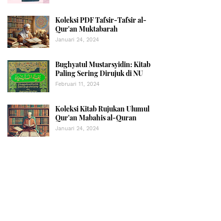
Koleksi PDF Tafsir-Tafsir al-
Qur'an Muktabarah
Januari 24, 2024
Bughyatul Mustarsyidin: Kitab
Paling Sering Dirujuk di NU
Februari 11, 2024
Koleksi Kitab Rujukan Ulumul
Qur'an Mabahis al-Quran
Januari 24, 2024