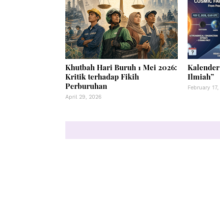
Khutbah Hari Buruh 1 Mei 2026:
Kalender
Kritik terhadap Fikih
Ilmiah”
Perburuhan
February 17,
April 29, 2026