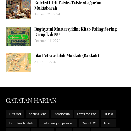
Koleksi PDF Tafsir-Tafsir al-Qur'an
Muktabarah
Januari 24, 2024
Bughyatul Mustarsyidin: Kitab Paling Sering
Dirujuk di NU
Februari 11, 2024
Jika Petra adalah Makkah (Bakkah)
April 04, 2020
CATATAN HARIAN
Difabel
Yerusalem
Indonesia
Intermezzo
Dunia
Facebook Note
catatan perjalanan
Covid-19
Tokoh