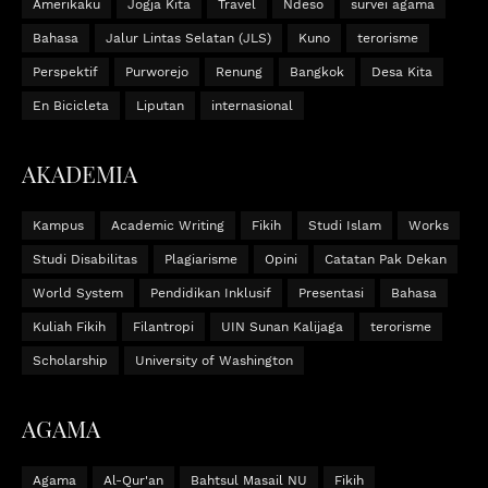
Amerikaku
Jogja Kita
Travel
Ndeso
survei agama
Bahasa
Jalur Lintas Selatan (JLS)
Kuno
terorisme
Perspektif
Purworejo
Renung
Bangkok
Desa Kita
En Bicicleta
Liputan
internasional
AKADEMIA
Kampus
Academic Writing
Fikih
Studi Islam
Works
Studi Disabilitas
Plagiarisme
Opini
Catatan Pak Dekan
World System
Pendidikan Inklusif
Presentasi
Bahasa
Kuliah Fikih
Filantropi
UIN Sunan Kalijaga
terorisme
Scholarship
University of Washington
AGAMA
Agama
Al-Qur'an
Bahtsul Masail NU
Fikih