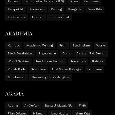
Bahasa
Jalur Lintas Selatan (JLS)
Kuno
terorisme
Perspektif
Purworejo
Renung
Bangkok
Desa Kita
En Bicicleta
Liputan
internasional
AKADEMIA
Kampus
Academic Writing
Fikih
Studi Islam
Works
Studi Disabilitas
Plagiarisme
Opini
Catatan Pak Dekan
World System
Pendidikan Inklusif
Presentasi
Bahasa
Kuliah Fikih
Filantropi
UIN Sunan Kalijaga
terorisme
Scholarship
University of Washington
AGAMA
Agama
Al-Qur'an
Bahtsul Masail NU
Fikih
Fikih Difabel
Hikmah
Ilmu Hadits
Islam Kita