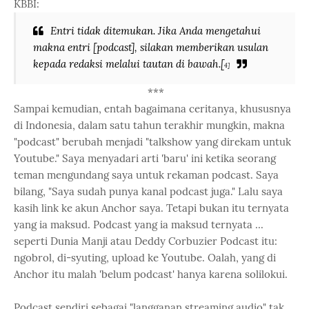
KBBI:
Entri tidak ditemukan. Jika Anda mengetahui
makna entri [podcast], silakan memberikan usulan
kepada redaksi melalui tautan di bawah.[
4]
***
Sampai kemudian, entah bagaimana ceritanya, khususnya
di Indonesia, dalam satu tahun terakhir mungkin, makna
"podcast" berubah menjadi "talkshow yang direkam untuk
Youtube." Saya menyadari arti 'baru' ini ketika seorang
teman mengundang saya untuk rekaman podcast. Saya
bilang, "Saya sudah punya kanal podcast juga." Lalu saya
kasih link ke akun Anchor saya. Tetapi bukan itu ternyata
yang ia maksud. Podcast yang ia maksud ternyata ...
seperti Dunia Manji atau Deddy Corbuzier Podcast itu:
ngobrol, di-syuting, upload ke Youtube. Oalah, yang di
Anchor itu malah 'belum podcast' hanya karena solilokui.
Podcast sendiri sebagai "langganan streaming audio" tak