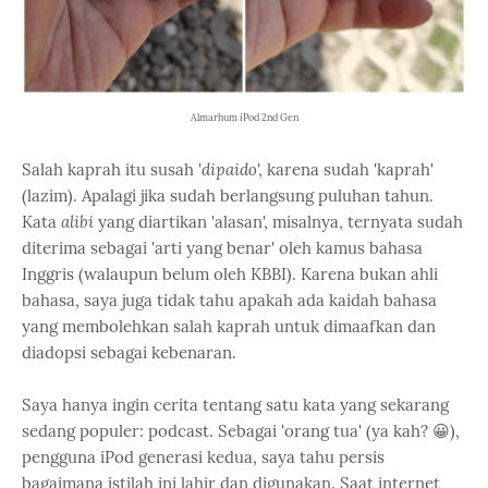
Almarhum iPod 2nd Gen
Salah kaprah itu susah '
dipaido
', karena sudah 'kaprah'
(lazim). Apalagi jika sudah berlangsung puluhan tahun.
Kata
alibi
yang diartikan 'alasan', misalnya, ternyata sudah
diterima sebagai 'arti yang benar' oleh kamus bahasa
Inggris (walaupun belum oleh KBBI). Karena bukan ahli
bahasa, saya juga tidak tahu apakah ada kaidah bahasa
yang membolehkan salah kaprah untuk dimaafkan dan
diadopsi sebagai kebenaran.
Saya hanya ingin cerita tentang satu kata yang sekarang
sedang populer: podcast. Sebagai 'orang tua' (ya kah? 😀),
pengguna iPod generasi kedua, saya tahu persis
bagaimana istilah ini lahir dan digunakan. Saat internet