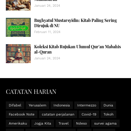
Januari 24, 2024
Bughyatul Mustarsyidin: Kitab Paling Sering
Dirujuk di NU
Februari 11, 2024
Koleksi Kitab Rujukan Ulumul Qur'an Mabahis
al-Quran
Januari 24, 2024
CATATAN HARIAN
Difabel
Yerusalem
Indonesia
Intermezzo
Dunia
Facebook Note
catatan perjalanan
Covid-19
Tokoh
Amerikaku
Jogja Kita
Travel
Ndeso
survei agama