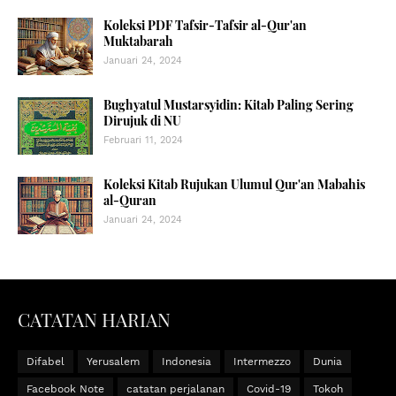
Koleksi PDF Tafsir-Tafsir al-Qur'an
Muktabarah
Januari 24, 2024
Bughyatul Mustarsyidin: Kitab Paling Sering
Dirujuk di NU
Februari 11, 2024
Koleksi Kitab Rujukan Ulumul Qur'an Mabahis
al-Quran
Januari 24, 2024
CATATAN HARIAN
Difabel
Yerusalem
Indonesia
Intermezzo
Dunia
Facebook Note
catatan perjalanan
Covid-19
Tokoh