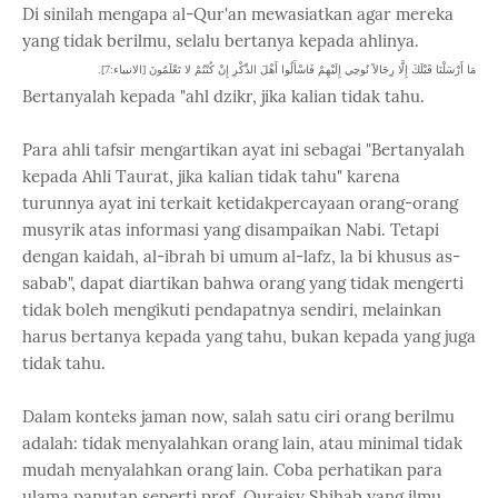
Di sinilah mengapa al-Qur'an mewasiatkan agar mereka
yang tidak berilmu, selalu bertanya kepada ahlinya.
مَا أَرْسَلْنَا قَبْلَكَ إِلَّا رِجَالاً نُوحِي إِلَيْهِمْ فَاسْأَلُوا أَهْلَ الذِّكْرِ إِنْ كُنْتُمْ لا تَعْلَمُونَ [الانبياء:7].
Bertanyalah kepada "ahl dzikr, jika kalian tidak tahu.
Para ahli tafsir mengartikan ayat ini sebagai "Bertanyalah
kepada Ahli Taurat, jika kalian tidak tahu" karena
turunnya ayat ini terkait ketidakpercayaan orang-orang
musyrik atas informasi yang disampaikan Nabi. Tetapi
dengan kaidah, al-ibrah bi umum al-lafz, la bi khusus as-
sabab", dapat diartikan bahwa orang yang tidak mengerti
tidak boleh mengikuti pendapatnya sendiri, melainkan
harus bertanya kepada yang tahu, bukan kepada yang juga
tidak tahu.
Dalam konteks jaman now, salah satu ciri orang berilmu
adalah: tidak menyalahkan orang lain, atau minimal tidak
mudah menyalahkan orang lain. Coba perhatikan para
ulama panutan seperti prof. Quraisy Shihab yang ilmu