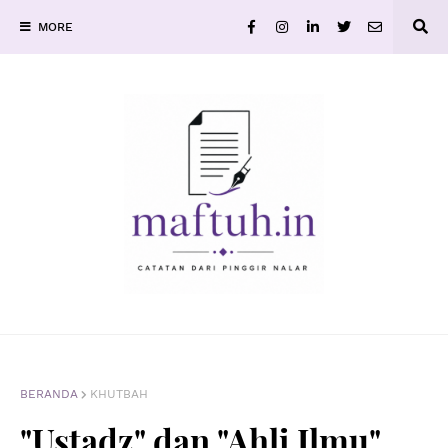
MORE
BERANDA
KHUTBAH
"Ustadz" dan "Ahli Ilmu"