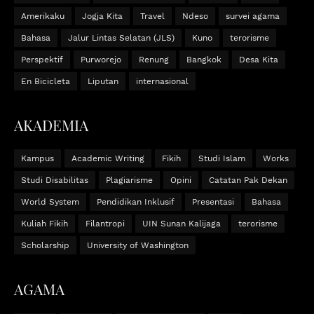
Amerikaku
Jogja Kita
Travel
Ndeso
survei agama
Bahasa
Jalur Lintas Selatan (JLS)
Kuno
terorisme
Perspektif
Purworejo
Renung
Bangkok
Desa Kita
En Bicicleta
Liputan
internasional
AKADEMIA
Kampus
Academic Writing
Fikih
Studi Islam
Works
Studi Disabilitas
Plagiarisme
Opini
Catatan Pak Dekan
World System
Pendidikan Inklusif
Presentasi
Bahasa
Kuliah Fikih
Filantropi
UIN Sunan Kalijaga
terorisme
Scholarship
University of Washington
AGAMA