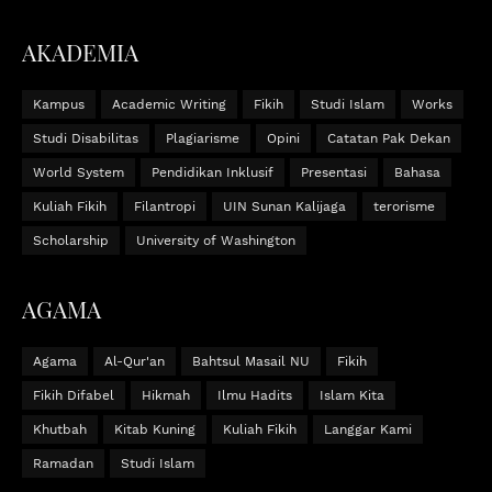
AKADEMIA
Kampus
Academic Writing
Fikih
Studi Islam
Works
Studi Disabilitas
Plagiarisme
Opini
Catatan Pak Dekan
World System
Pendidikan Inklusif
Presentasi
Bahasa
Kuliah Fikih
Filantropi
UIN Sunan Kalijaga
terorisme
Scholarship
University of Washington
AGAMA
Agama
Al-Qur'an
Bahtsul Masail NU
Fikih
Fikih Difabel
Hikmah
Ilmu Hadits
Islam Kita
Khutbah
Kitab Kuning
Kuliah Fikih
Langgar Kami
Ramadan
Studi Islam