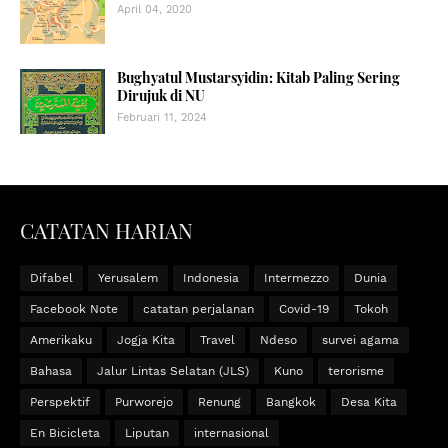
April 04, 2020
Bughyatul Mustarsyidin: Kitab Paling Sering
Dirujuk di NU
Februari 11, 2024
CATATAN HARIAN
Difabel
Yerusalem
Indonesia
Intermezzo
Dunia
Facebook Note
catatan perjalanan
Covid-19
Tokoh
Amerikaku
Jogja Kita
Travel
Ndeso
survei agama
Bahasa
Jalur Lintas Selatan (JLS)
Kuno
terorisme
Perspektif
Purworejo
Renung
Bangkok
Desa Kita
En Bicicleta
Liputan
internasional