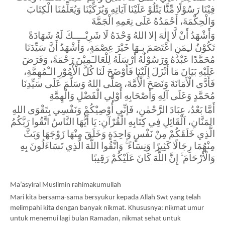
فِيْنَا رَسُوْلًا مِّنَّا يَتْلُوْ عَلَيْنَا آيَاتِهِ وَيُزَكِّيْنَا وَيُعَلِّمُنَا الْكِتَابَ 
وَالْحِكْمَةَ، أَحْمَدُهُ عَلَى نِعَمِهِ الْجَمَّةَ
وَأَشْهَدُ أَنْ لَّا إِلٰهَ إلا اللهُ وَحْدَهُ لَا شَرِيْــــكَ لَهُ شَهَادَةً 
تَكُوْنُ لـِمَنِ اعْتَصَمَ بِـهَا خَيْرَ عِصْمَةٍ، وَأَشْهَدُ أَنَّ سَيِّدَنَا 
مُحَمَّدًا عَبْدُهُ وَرَسُوْلُهُ أَرْسَلَهُ لِلْعَالـَمِيْنَ رَحْمَةً، وَفَرَضَ 
عَلَيْهِ بَيَانَ مَا أَنْزَلَ إِلَيْنَا فَأَوْضَحَ لَنَا كُلَّ الْأُمُوْرِ الـْمُهِمَّةِ، 
فَأَدَّى الْأَمَانَةَ وَنَصَحَ الْأُمَّةَ، صَلَّى اللهُ وَسَلَّمَ عَلَى سَيِّدِنَا 
مُحَمَّدٍ وَعَلَى آلِهِ وَأَصْحَابِهِ أُوْلِي الْفَضْلِ وَالْهِمَّةِ 
أَمَّا بَعْدُ، عِبَادَ الرَّحْمٰنِ، فَإنِّي أُوْصِيْكُمْ وَنَفْسِي بِتَقْوَى اللهِ 
المَنَّانِ، اَلْقَائِلِ فِي كِتَابِهِ الْقُرْآنِ: يَا أَيُّهَا النَّاسُ اتَّقُوا رَبَّكُمُ 
الَّذِي خَلَقَكُمْ مِنْ نَفْسٍ وَاحِدَةٍ وَخَلَقَ مِنْهَا زَوْجَهَا وَبَثَّ 
مِنْهُمَا رِجَالًا كَثِيرًا وَنِسَاءً ۚ وَاتَّقُوا اللَّهَ الَّذِي تَسَاءَلُونَ بِهِ 
وَالْأَرْحَامَ ۚ إِنَّ اللَّهَ كَانَ عَلَيْكُمْ رَقِيبًا
Ma’asyiral Muslimin rahimakumullah
Mari kita bersama-sama bersyukur kepada Allah Swt yang telah 
melimpahi kita dengan banyak nikmat. Khususnya: nikmat umur 
untuk menemui lagi bulan Ramadan, nikmat sehat untuk 