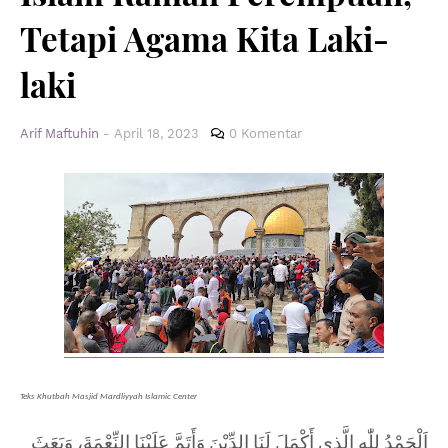
Tetapi Agama Kita Laki-
laki
Arif Maftuhin
-
April 18, 2023
0 Komentar
Teks Khutbah Masjid Mardliyyah Islamic Center
اَلْحَمْدُ لِلّٰهِ الَّذِي أَكْمَلَ لَنَا الدِّيْنَ وَأَتَمَّ عَلَيْنَا النِّعْمَةَ، وَبَعَثَ 