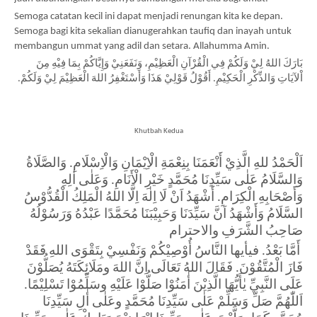
Semoga catatan kecil ini dapat menjadi renungan kita ke depan. 
Semoga bagi kita sekalian dianugerahkan taufiq dan inayah untuk 
membangun ummat yang adil dan setara. Allahumma Amin.
بَارَكَ اللهُ لِيْ وَلَكُمْ فِي الْقُرْآنِ الْعَظِيْمِ، وَنَفَعَنِيْ وَإِيَّاكُمْ بِمَا فِيْهِ مِنَ 
اْلآيَاتِ وَالذِّكْرِ الْحَكِيْمِ. أَقُوْلُ قَوْلِيْ هَذَا وَأَسْتَغْفِرُ اللهَ الْعَظِيْمَ لِيْ وَلَكُمْ.
Khutbah Kedua
اَلْحَمْدُ للهِ الَّذِيْ أَنْعَمَنَا بِنِعْمَةِ الْاِيْمَانِ وَالْاِسْلَامِ. وَالصَّلَاةُ 
وَالسَّلَامُ عَلٰى سَيِّدِنَا مُحَمَّدٍ خَيْرِ الْأَنَامِ. وَعَلٰى اٰلِهِ 
وَأَصْحَابِهِ الْكِرَامِ. أَشْهَدُ اَنْ لَا اِلٰهَ اِلَّا اللهُ الْمَلِكُ الْقُدُّوْسُ 
السَّلَامُ وَأَشْهَدُ اَنَّ سَيِّدَنَا وَحَبِيْبَنَا مُحَمَّدًا عَبْدُهُ وَرَسُوْلُهُ 
صَاحِبُ الشَّرَفِ والاحترام  
 أَمَّا بَعْدُ. فيأيها النَّاسُ أُوْصِيْكُمْ وَنَفْسِيْ بِتَقْوَى اللهِ فَقَدْ 
فَازَ الْمُتَّقُوْنَ. فَقَالَ اللهُ تَعَالَى اِنَّ اللهَ ومَلَائِكَتَهُ يُصَلُّوْنَ 
عَلَى النَّبِيِّ يٰأَيُّهَا الَّذِيْنَ أٰمَنُوْا صَلُّوْا عَلَيْهِ وسَلِّمُوْا تَسْلِيْمًا. 
اَللّٰهُمَّ صَلِّ وَسَلِّمْ عَلٰى سَيِّدِنَا مُحَمَّدٍ وعَلٰى أٰلِ سَيِّدِنَا 