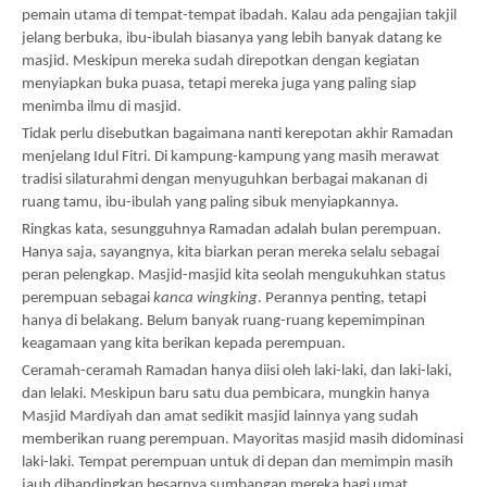
pemain utama di tempat-tempat ibadah. Kalau ada pengajian takjil 
jelang berbuka, ibu-ibulah biasanya yang lebih banyak datang ke 
masjid. Meskipun mereka sudah direpotkan dengan kegiatan 
menyiapkan buka puasa, tetapi mereka juga yang paling siap 
menimba ilmu di masjid.
Tidak perlu disebutkan bagaimana nanti kerepotan akhir Ramadan 
menjelang Idul Fitri. Di kampung-kampung yang masih merawat 
tradisi silaturahmi dengan menyuguhkan berbagai makanan di 
ruang tamu, ibu-ibulah yang paling sibuk menyiapkannya. 
Ringkas kata, sesungguhnya Ramadan adalah bulan perempuan. 
Hanya saja, sayangnya, kita biarkan peran mereka selalu sebagai 
peran pelengkap. Masjid-masjid kita seolah mengukuhkan status 
perempuan sebagai 
kanca wingking
. Perannya penting, tetapi 
hanya di belakang. Belum banyak ruang-ruang kepemimpinan 
keagamaan yang kita berikan kepada perempuan. 
Ceramah-ceramah Ramadan hanya diisi oleh laki-laki, dan laki-laki, 
dan lelaki. Meskipun baru satu dua pembicara, mungkin hanya 
Masjid Mardiyah dan amat sedikit masjid lainnya yang sudah 
memberikan ruang perempuan. Mayoritas masjid masih didominasi 
laki-laki. Tempat perempuan untuk di depan dan memimpin masih 
jauh dibandingkan besarnya sumbangan mereka bagi umat. 