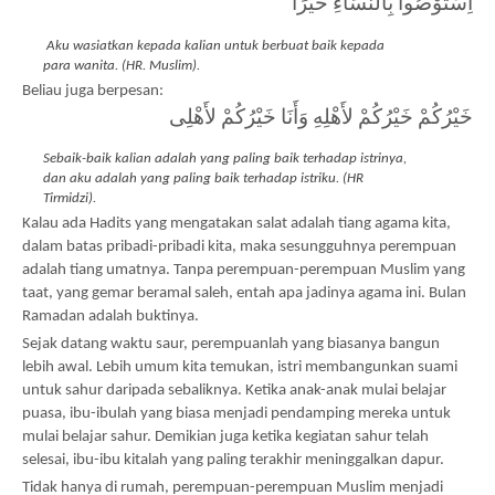
اِسْتَوْصُوا بِالنِّسَاءِ خَيْرًا
 Aku wasiatkan kepada kalian untuk berbuat baik kepada 
para wanita. (HR. Muslim).
Beliau juga berpesan:
خَيْرُكُمْ خَيْرُكُمْ لأَهْلِهِ وَأَنَا خَيْرُكُمْ لأَهْلِى
Sebaik-baik kalian adalah yang paling baik terhadap istrinya, 
dan aku adalah yang paling baik terhadap istriku. (HR 
Tirmidzi).
Kalau ada Hadits yang mengatakan salat adalah tiang agama kita, 
dalam batas pribadi-pribadi kita, maka sesungguhnya perempuan 
adalah tiang umatnya. Tanpa perempuan-perempuan Muslim yang 
taat, yang gemar beramal saleh, entah apa jadinya agama ini. Bulan 
Ramadan adalah buktinya.
Sejak datang waktu saur, perempuanlah yang biasanya bangun 
lebih awal. Lebih umum kita temukan, istri membangunkan suami 
untuk sahur daripada sebaliknya. Ketika anak-anak mulai belajar 
puasa, ibu-ibulah yang biasa menjadi pendamping mereka untuk 
mulai belajar sahur. Demikian juga ketika kegiatan sahur telah 
selesai, ibu-ibu kitalah yang paling terakhir meninggalkan dapur. 
Tidak hanya di rumah, perempuan-perempuan Muslim menjadi 