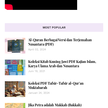
MOST POPULAR
Al-Quran Berbagai Versi dan Terjemahan
Nusantara (PDF)
April 02, 2024
Koleksi Kitab Kuning Jawi PDF Kajian Islam,
Karya Ulama Arab dan Nusantara
Juni 19, 2021
Koleksi PDF Tafsir-Tafsir al-Qur'an
Muktabarah
Januari 24, 2024
Jika Petra adalah Makkah (Bakkah)