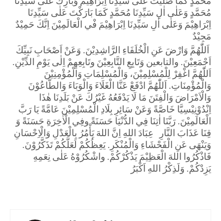
مُحَمَّدٍ كَمَا صَلَّيْتَ عَلٰى سَيِّدِنَا اِبْرَاهِيْمَ وَبَارِكْ عَلٰى سَيِّدِنَا 
مُحَمَّدٍ وَعَلٰى اٰلِ سَيِّدِنَا مُحَمَّدٍ كَمَا بَارَكْتَ عَلٰى سَيِّدِنَا 
اِبْرَاهِيْمَ وَعَلٰى اٰلِ سَيِّدِنَا اِبْرَاهِيْمَ فْي الْعَالَمِيْنَ اِنَّكَ حَمِيْدٌ 
مَجِيْدٌ  
 اَللّٰهُمَّ وَارْضَ عَنِ الْخُلَفَاءِ الرَّاشِدِيْنَ. وَعَنْ اَصْحَابِ نَبِيِّكَ 
اَجْمَعِيْنَ. والتابعين وَتَابِعِ التَّابِعِيْنَ وتَابِعِهِمْ اِلٰى يَوْمِ الدِّيْنِ. 
اَللّٰهُمَّ اغْفِرْ لِلْمُسْلِمِيْنَ، وَالْمُسْلِمَاتِ وَالْمُؤْمِنِيْنَ 
وَالْمُؤْمِنَاتِ. اَللّٰهُمَّ ادْفَعْ عَنَّا الْغَلَاءَ وَالْوَبَاءَ وَالطَّاعُوْنَ 
وَالْاَمْرَاضَ وَالْفِتَنَ مَا لَا يَدْفَعُهُ غَيْرُكَ عَنْ بَلَدِنَا هٰذَا 
اِنْدُوْنِيْسِيَّا خَاصَّةً وَعَنْ سَائِرِ بِلَادِ الْمُسْلِمِيْنَ عَامَّةً يَا رَبَّ 
الْعَالَمِيْنَ. رَبَّنَا اٰتِنَا فِي الدُّنْيَا حَسَنَةً وفِي الْاٰخِرَةِ حَسَنَةً وَ 
قِنَا عَذَابَ النَّارِ   عِبَادَ اللهِ اِنَّ اللهَ يَأْمُرُ بِالْعَدْلِ وَالْاِحْسَانِ 
وَيَنْهَى عَنِ الْفَحْشَاءِ وَالْمُنْكَرِ. يَعِظُكُمْ لَعَلَّكُمْ تَذَكَّرُوْنَ. 
فَاذْكُرُوا اللهَ الْعَظِيْمَ يَذْكُرْكُمْ. واشْكُرُوْهُ عَلٰى نِعَمِهِ 
يَزِدْكُمْ. وَلَذِكْرُ اللهِ اَكْبَرُ  