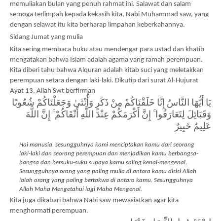
memuliakan bulan yang penuh rahmat ini. Salawat dan salam 
semoga terlimpah kepada kekasih kita, Nabi Muhammad saw, yang 
dengan selawat itu kita berharap limpahan keberkahannya.
Sidang Jumat yang mulia
Kita sering membaca buku atau mendengar para ustad dan khatib 
mengatakan bahwa Islam adalah agama yang ramah perempuan. 
Kita diberi tahu bahwa Alquran adalah kitab suci yang meletakkan  
perempuan setara dengan laki-laki. Dikutip dari surat Al-Hujurat 
Ayat 13, Allah Swt berfirman
يَا أَيُّهَا النَّاسُ إِنَّا خَلَقْنَاكُمْ مِنْ ذَكَرٍ وَأُنْثَىٰ وَجَعَلْنَاكُمْ شُعُوبًا 
وَقَبَائِلَ لِتَعَارَفُوا ۚ إِنَّ أَكْرَمَكُمْ عِنْدَ اللَّهِ أَتْقَاكُمْ ۚ إِنَّ اللَّهَ 
عَلِيمٌ خَبِيرٌ
Hai manusia, sesungguhnya kami menciptakan kamu dari seorang 
laki-laki dan seorang perempuan dan menjadikan kamu berbangsa-
bangsa dan bersuku-suku supaya kamu saling kenal-mengenal. 
Sesungguhnya orang yang paling mulia di antara kamu disisi Allah 
ialah orang yang paling bertakwa di antara kamu. Sesungguhnya 
Allah Maha Mengetahui lagi Maha Mengenal.
Kita juga dikabari bahwa Nabi saw mewasiatkan agar kita 
menghormati perempuan. 